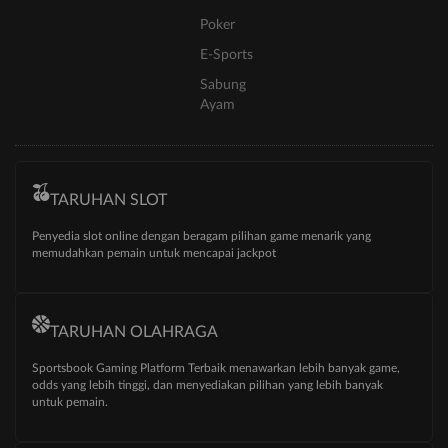
Poker
E-Sports
Sabung
Ayam
TARUHAN SLOT
Penyedia slot online dengan beragam pilihan game menarik yang
memudahkan pemain untuk mencapai jackpot
TARUHAN OLAHRAGA
Sportsbook Gaming Platform Terbaik menawarkan lebih banyak game,
odds yang lebih tinggi, dan menyediakan pilihan yang lebih banyak
untuk pemain.