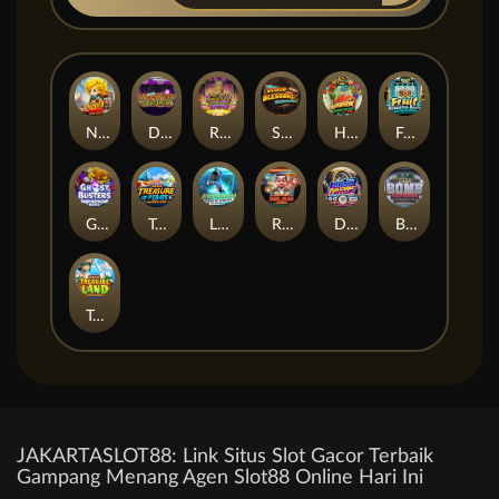
Nova Crash : The Legends of Power
Dart Fest
Ring of Hopeful
Scoop Blessing
Horse Racing
Fruit Roulette Slots
Ghost Busters
Treasure of Pirate
Lagend of Shooter
Real Slap
Drop Racing
Bomb Defusal
Treasure Land
JAKARTASLOT88: Link Situs Slot Gacor Terbaik
Gampang Menang Agen Slot88 Online Hari Ini