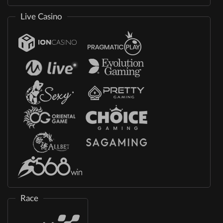
Live Casino
Race