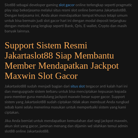
Slot88 sebagai developer gaming
slot gacor
online terlengkap seperti pragmatic
play siap bekerjasama melalui situs resmi slot online bernama Jakartaslot88.
Dengan kerjasama ini, Anda akan mendapatkan tempat khusus tetapi umum
untuk bisa bermain judi slot gacor hari ini dengan modal deposit terjangkau
dengan metode yang lengkap seperti Bank, Qris, E-wallet, Crypto dan masih
banyak lainnya.
Support Sistem Resmi
Jakartaslot88 Siap Membantu
Member Mendapatkan Jackpot
Maxwin Slot Gacor
Jakartaslot88 sudah menjadi bagian dari
situs slot
tergacor anti kalah hari ini
dan mengupgrade sistem terbaru untuk bisa menciptakan kepuasan kepada
para member guna mendulang jackpot maxwin besar super gacor. Support
sistem yang Jakartaslot88 sudah ciptakan tidak akan membuat Anda rungkad
sebab kami selalu menerima masukan untuk memperbaiki sistem yang kami
ciptakan.
Jika Anda berniat untuk mendapatkan kemudahan dari segi jackpot maxwin,
akun slot yang gacor, jaminan menang dan dijamin wd silahkan temui admin
slot88 online Jakartaslot88.