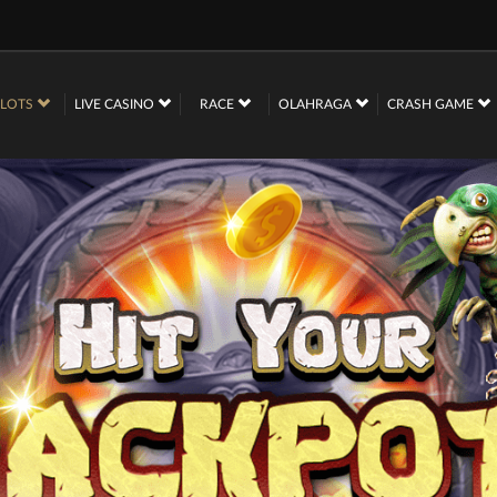
SLOTS
LIVE CASINO
RACE
OLAHRAGA
CRASH GAME