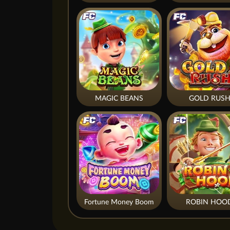
MAGIC BEANS
GOLD RUS
Fortune Money Boom
ROBIN HOO