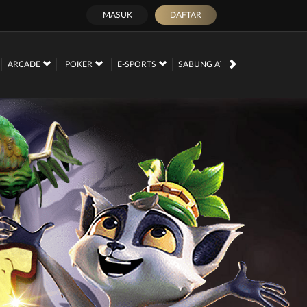
MASUK
DAFTAR
PROMOSI
ARCADE
POKER
E-SPORTS
SABUNG AYAM