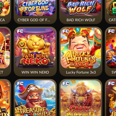
NCA
CYBER GOD OF FORTUNE⁺
BAD RICH WOLF
ET
WIN WIN NEKO
Lucky Fortune 3x3
S