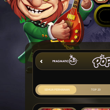
SEMUA PERMAINAN
TOP 20