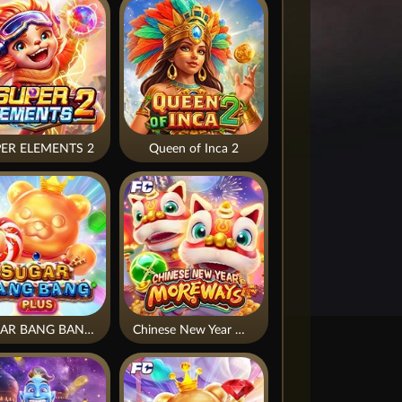
ER ELEMENTS 2
Queen of Inca 2
SUGAR BANG BANG PLUS
Chinese New Year Moreways