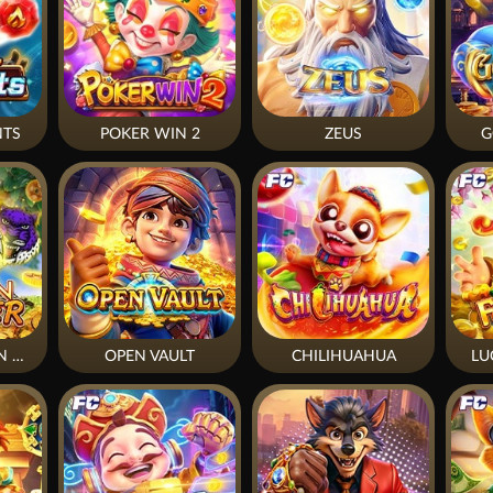
NTS
POKER WIN 2
ZEUS
G
LUXURY GOLDEN PANTHER
OPEN VAULT
CHILIHUAHUA
LU