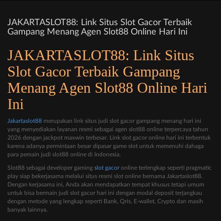
JAKARTASLOT88: Link Situs Slot Gacor Terbaik
Gampang Menang Agen Slot88 Online Hari Ini
JAKARTASLOT88: Link Situs
Slot Gacor Terbaik Gampang
Menang Agen Slot88 Online Hari
Ini
Jakartaslot88
merupakan link situs judi slot gacor gampang menang hari ini
yang menyediakan layanan resmi sebagai agen slot88 online terpercaya tahun
2026 dengan jackpot maxwin terbesar. Link slot gacor online hari ini terbentuk
karena adanya permintaan besar dipasar game slot untuk memenuhi dahaga
para pemain judi slot88 online di Indonesia.
Slot88 sebagai developer gaming
slot gacor
online terlengkap seperti pragmatic
play siap bekerjasama melalui situs resmi slot online bernama Jakartaslot88.
Dengan kerjasama ini, Anda akan mendapatkan tempat khusus tetapi umum
untuk bisa bermain judi slot gacor hari ini dengan modal deposit terjangkau
dengan metode yang lengkap seperti Bank, Qris, E-wallet, Crypto dan masih
banyak lainnya.