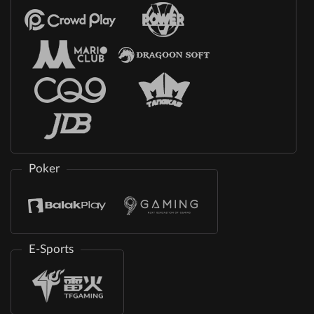
Poker
E-Sports