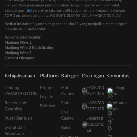
Situs slot gacor online gampang menang tidak terlepas dari provider yang
menyediakan permainan judi slot online dengan lisesnsi resmi dan valid.
Sebagai agen
slot88
online Jakartaslot88 sudah menjalin kerjasama dengan
TOP 3 provider diantaranya PG SOFT, SLOT88 DAN PRAGMATIC PLAY.
Berikut ini daftar 5 game slot gacor dan slot88 yang menjadi sumber jackpot
maxwin wajib Anda coba:
Wukong Black Scatter
Mahjong Ways 2
Mahjong Wins 3 Black Scatter
Mahjong Wins 2
Gates of Olympus
Kebijaksanaan
Platform
Kategori
Dukungan
Komunitas
Tentang
Promosi
Hot
+628783
Telegra
JAKARTASLOT88
Games
2972355
m
Loyalty
Responsible
Slots
+628783
Whatsa
Referral
Gambling
2972355
pp
Live
Pusat Bantuan
Casino
Jakartasl
ot88offic
Syarat dan
Race
ial
Ketentuan
Olahraga