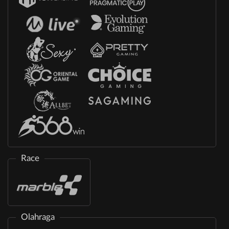
Race
Olahraga