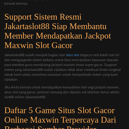
banyak lainnya.
Support Sistem Resmi
Jakartaslot88 Siap Membantu
Member Mendapatkan Jackpot
Maxwin Slot Gacor
Jakartaslot88 sudah menjadi bagian dari
situs slot
tergacor anti kalah hari ini
dan mengupgrade sistem terbaru untuk bisa menciptakan kepuasan kepada
para member guna mendulang jackpot maxwin besar super gacor. Support
sistem yang Jakartaslot88 sudah ciptakan tidak akan membuat Anda rungkad
sebab kami selalu menerima masukan untuk memperbaiki sistem yang kami
ciptakan.
Jika Anda berniat untuk mendapatkan kemudahan dari segi jackpot maxwin,
akun slot yang gacor, jaminan menang dan dijamin wd silahkan temui admin
slot88 online Jakartaslot88.
Daftar 5 Game Situs Slot Gacor
Online Maxwin Terpercaya Dari