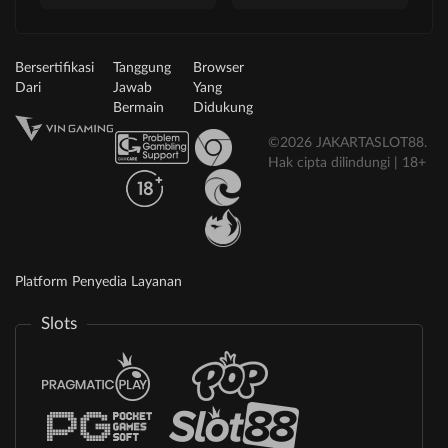
Bersertifikasi
Tanggung
Browser
Dari
Jawab
Yang
Bermain
Didukung
©2026 JAKARTASLOT88.
Hak cipta dilindungi | 18+
Platform Penyedia Layanan
Slots