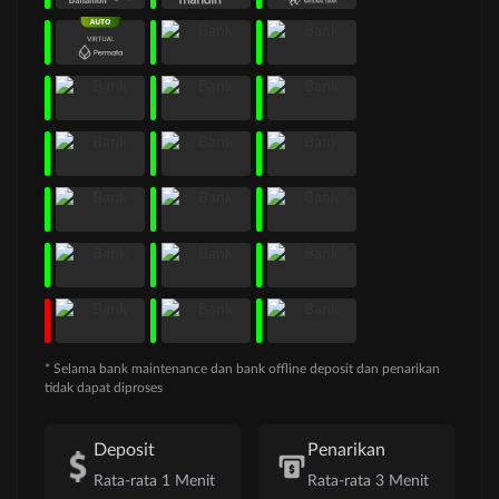
* Selama bank maintenance dan bank offline deposit dan penarikan
tidak dapat diproses
Deposit
Penarikan
Rata-rata 1 Menit
Rata-rata 3 Menit