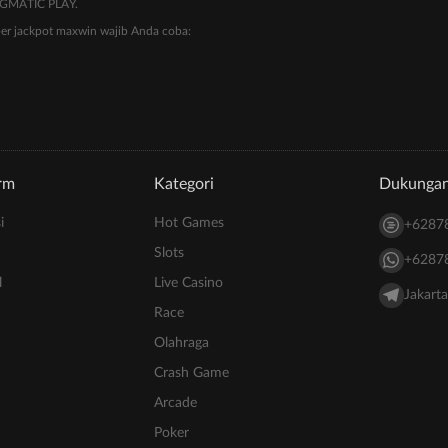
AGMATIC PLAY.
mber jackpot maxwin wajib Anda coba:
rm
Kategori
Dukunga
i
Hot Games
+6287
Slots
+6287
l
Live Casino
Jakarta
Race
Olahraga
Crash Game
Arcade
Poker