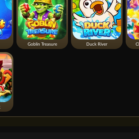
h
Goblin Treasure
Duck River
C
g