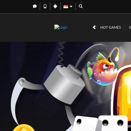
HOT GAMES