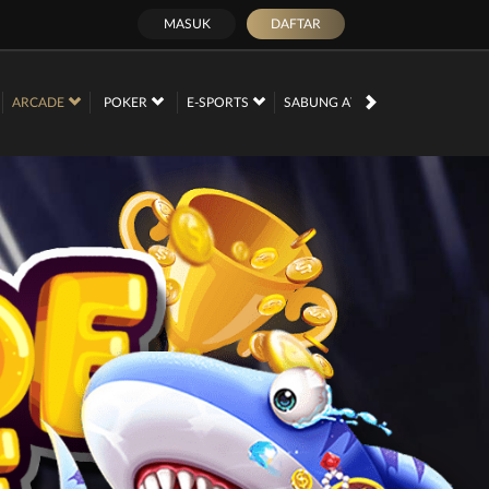
MASUK
DAFTAR
PROMOSI
ARCADE
POKER
E-SPORTS
SABUNG AYAM