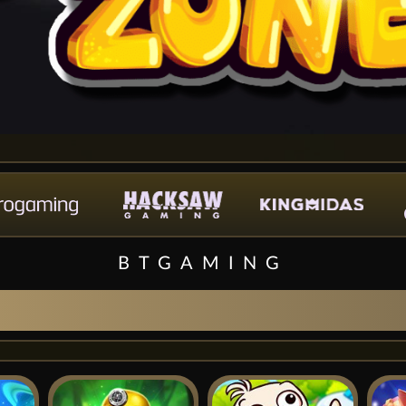
BTGAMING