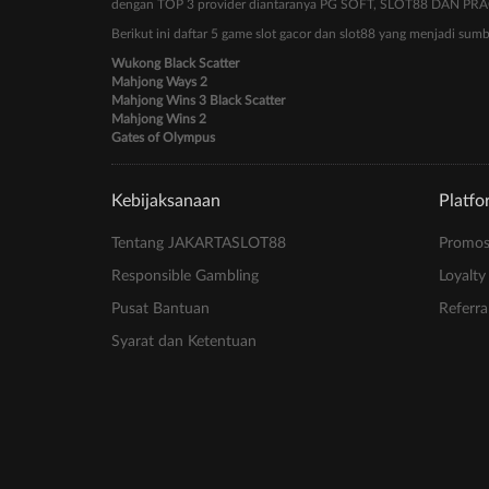
dengan TOP 3 provider diantaranya PG SOFT, SLOT88 DAN PR
Berikut ini daftar 5 game slot gacor dan slot88 yang menjadi su
Wukong Black Scatter
Mahjong Ways 2
Mahjong Wins 3 Black Scatter
Mahjong Wins 2
Gates of Olympus
Kebijaksanaan
Platfo
Tentang JAKARTASLOT88
Promos
Responsible Gambling
Loyalty
Pusat Bantuan
Referra
Syarat dan Ketentuan