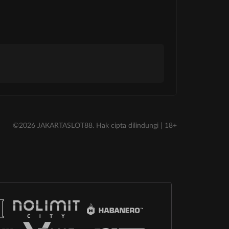
©2026 JAKARTASLOT88. Hak cipta dilindungi | 18+