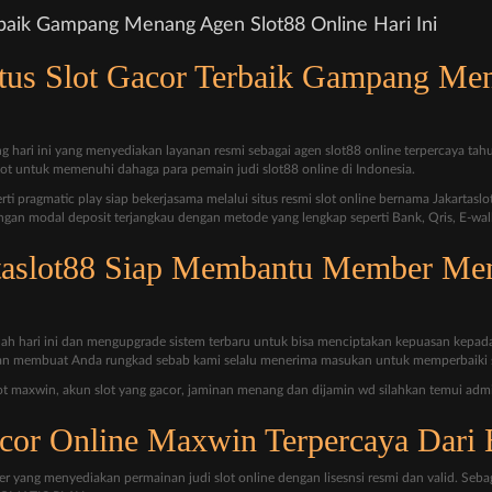
baik Gampang Menang Agen Slot88 Online Hari Ini
s Slot Gacor Terbaik Gampang Men
 hari ini yang menyediakan layanan resmi sebagai agen slot88 online terpercaya tah
lot untuk memenuhi dahaga para pemain judi slot88 online di Indonesia.
rti pragmatic play siap bekerjasama melalui situs resmi slot online bernama Jakarta
engan modal deposit terjangkau dengan metode yang lengkap seperti Bank, Qris, E-wal
rtaslot88 Siap Membantu Member Me
alah hari ini dan mengupgrade sistem terbaru untuk bisa menciptakan kepuasan kep
 akan membuat Anda rungkad sebab kami selalu menerima masukan untuk memperbaiki s
t maxwin, akun slot yang gacor, jaminan menang dan dijamin wd silahkan temui admin
acor Online Maxwin Terpercaya Dari 
der yang menyediakan permainan judi slot online dengan lisesnsi resmi dan valid. Seb