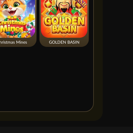
hristmas Mines
GOLDEN BASIN